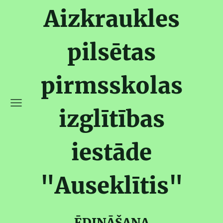
Aizkraukles
pilsētas
pirmsskolas
izglītības
iestāde
"Auseklītis"
ĒDINĀŠANA