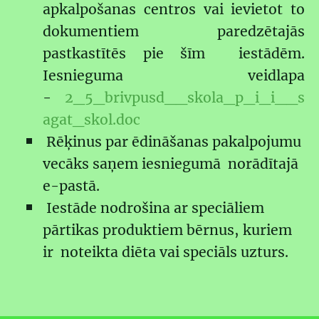
apkalpošanas centros vai ievietot to
dokumentiem paredzētajās
pastkastītēs pie šīm iestādēm.
Iesnieguma veidlapa
-
2_5_brivpusd__skola_p_i_i__s
agat_skol.doc
Rēķinus par ēdināšanas pakalpojumu
vecāks saņem iesniegumā norādītajā
e-pastā.
Iestāde nodrošina ar speciāliem
pārtikas produktiem bērnus, kuriem
ir noteikta diēta vai speciāls uzturs.