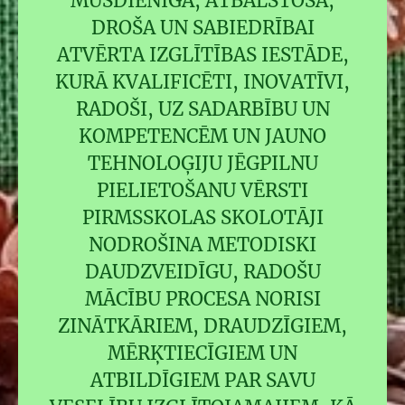
MŪSDIENĪGA, ATBALSTOŠA,
DROŠA UN SABIEDRĪBAI
ATVĒRTA IZGLĪTĪBAS IESTĀDE,
KURĀ KVALIFICĒTI, INOVATĪVI,
RADOŠI, UZ SADARBĪBU UN
KOMPETENCĒM UN JAUNO
TEHNOLOĢIJU JĒGPILNU
PIELIETOŠANU VĒRSTI
PIRMSSKOLAS SKOLOTĀJI
NODROŠINA METODISKI
DAUDZVEIDĪGU, RADOŠU
MĀCĪBU PROCESA NORISI
ZINĀTKĀRIEM, DRAUDZĪGIEM,
MĒRĶTIECĪGIEM UN
ATBILDĪGIEM PAR SAVU