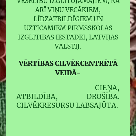
VESELĪBU IZGLĪTOJAMAJIEM, KĀ
ARĪ VIŅU VECĀKIEM,
LĪDZATBILDĪGIEM UN
UZTICAMIEM PIRMSSKOLAS
IZGLĪTĪBAS IESTĀDEI, LATVIJAS
VALSTIJ.
VĒRTĪBAS CILVĒKCENTRĒTĀ
VEIDĀ-
CIEŅA,
ATBILDĪBA, DROŠĪBA.
CILVĒKRESURSU LABSAJŪTA.