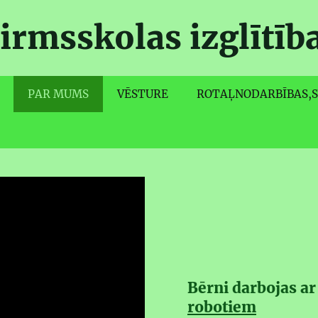
irmsskolas izglītīb
PAR MUMS
VĒSTURE
ROTAĻNODARBĪBAS,S
Bērni darbojas ar
robotiem