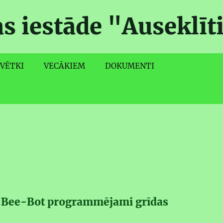
as iestāde "Auseklīt
VĒTKI
VECĀKIEM
DOKUMENTI
 Bee-
Bot
programmējami grīdas