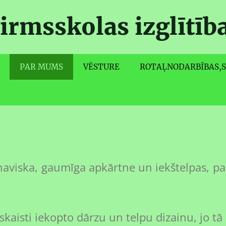
irmsskolas izglītīb
PAR MUMS
VĒSTURE
ROTAĻNODARBĪBAS,S
a, ainaviska, gaumīga apkārtne un iekštel
skaisti iekopto dārzu un telpu dizainu, jo t