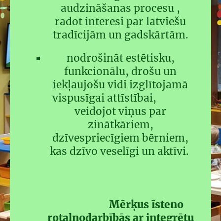
audzināšanas procesu ,
radot interesi par latviešu
tradīcijām un gadskārtām.
nodrošināt estētisku,
funkcionālu, drošu un
iekļaujošu vidi izglītojamā
vispusīgai attīstībai,
veidojot viņus par
zinātkāriem,
dzīvespriecīgiem bērniem,
kas dzīvo veselīgi un aktīvi.
Mērķus īsteno
rotaļnodarbībās ar integrētu